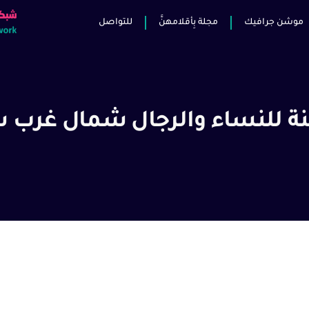
موشن جرافيك
مجلة بِأقلامهنَّ
للتواصل
نة للنساء والرجال شمال غرب س