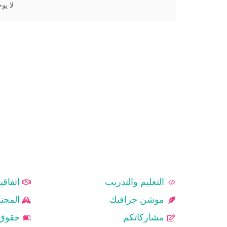
لا يو
الـرئـيــسـية
المواد ال
التعليم والتدريب
اتفاقي
موشن جرافيك
المجت
مشاركاتكم
حقوق 