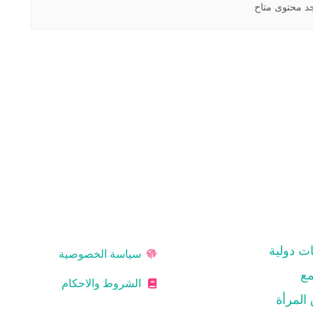
جد محتوى متاح
الــتــعــريــف
اعلامية
ات دولية
سياسة الخصوصية
مع
الشروط والاحكام
المرأة