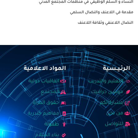
النساء و السلم الوظيفي في منظمات المجتمع المدني
مقدمة في اللاعنف والنضال السلمي
النضال اللاعنفي وثقافة اللاعنف
الـرئـيــسـية
المواد الاعلامية
التعليم والتدريب
اتفاقيات دولية
موشن جرافيك
المجتمع
مشاركاتكم
حقوق المرأة
من نحن
مفاهيم جندرية
للتواصل
طفولة
بناء السلام